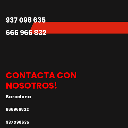
937 098 635
666 966 832
CONTACTA CON
NOSOTROS!
Barcelona
666966832
937098635